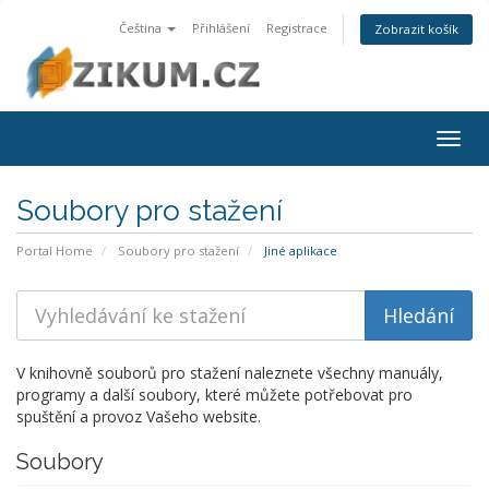
Čeština
Přihlášení
Registrace
Zobrazit košík
Togg
navig
Soubory pro stažení
Portal Home
Soubory pro stažení
Jiné aplikace
V knihovně souborů pro stažení naleznete všechny manuály,
programy a další soubory, které můžete potřebovat pro
spuštění a provoz Vašeho website.
Soubory