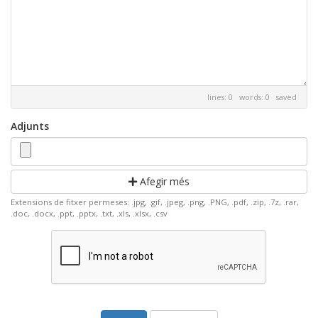
lines: 0 words: 0
saved
Adjunts
Afegir més
Extensions de fitxer permeses: .jpg, .gif, .jpeg, .png, .PNG, .pdf, .zip, .7z, .rar,
.doc, .docx, .ppt, .pptx, .txt, .xls, .xlsx, .csv