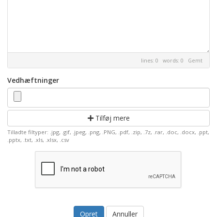
lines: 0 words: 0
Gemt
Vedhæftninger
Tilføj mere
Tilladte filtyper: .jpg, .gif, .jpeg, .png, .PNG, .pdf, .zip, .7z, .rar, .doc, .docx, .ppt,
.pptx, .txt, .xls, .xlsx, .csv
Annuller