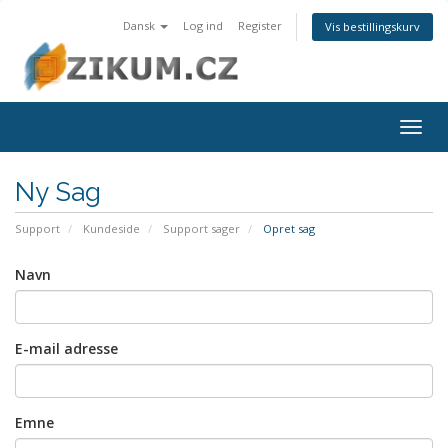
Dansk
Log ind
Register
Vis bestillingskurv
Togg
navig
Ny Sag
Support
Kundeside
Support sager
Opret sag
Navn
E-mail adresse
Emne