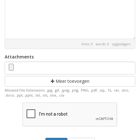
lines: 0 words: 0
opgeslagen
Attachments
Meer toevoegen
Allowed File Extensions: .jpg, .gif, .jpeg, .png, .PNG, .pdf, .zip, .7z, .rar, .doc,
.docx, .ppt, .pptx, .txt, .xls, .xlsx, .csv