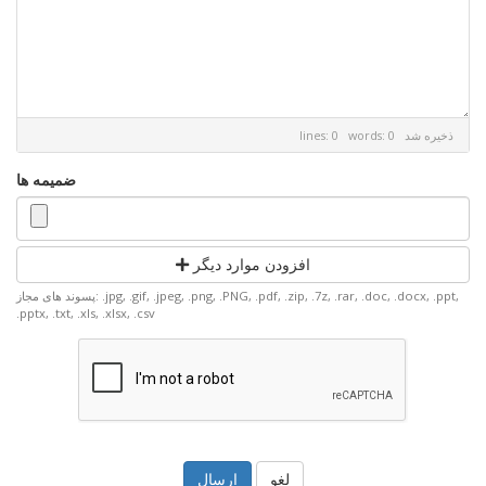
ذخیره شد
lines: 0 words: 0
ضمیمه ها
افزودن موارد دیگر
پسوند های مجاز: .jpg, .gif, .jpeg, .png, .PNG, .pdf, .zip, .7z, .rar, .doc, .docx, .ppt,
.pptx, .txt, .xls, .xlsx, .csv
لغو