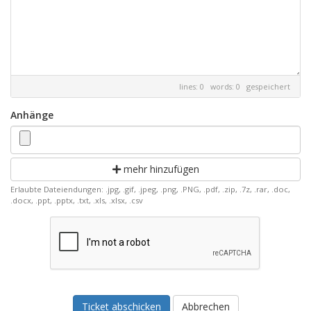
lines: 0 words: 0
gespeichert
Anhänge
mehr hinzufügen
Erlaubte Dateiendungen: .jpg, .gif, .jpeg, .png, .PNG, .pdf, .zip, .7z, .rar, .doc,
.docx, .ppt, .pptx, .txt, .xls, .xlsx, .csv
Abbrechen