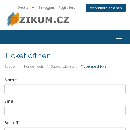
Deutsch
Einloggen
Registrieren
Warenkorb ansehen
Togg
navig
Ticket öffnen
Support
Kundenlogin
Supporttickets
Ticket abschicken
Name
Email
Betreff