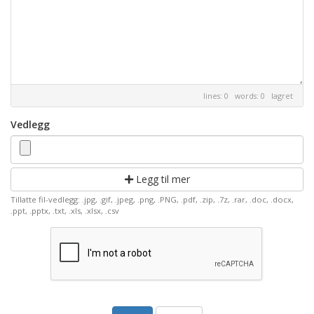
lines: 0 words: 0
lagret
Vedlegg
Legg til mer
Tillatte fil-vedlegg: .jpg, .gif, .jpeg, .png, .PNG, .pdf, .zip, .7z, .rar, .doc, .docx,
.ppt, .pptx, .txt, .xls, .xlsx, .csv