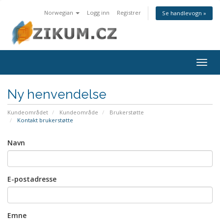
Norwegian
Logg inn
Registrer
Se handlevogn »
Togg
navig
Ny henvendelse
Kundeområdet
Kundeområde
Brukerstøtte
Kontakt brukerstøtte
Navn
E-postadresse
Emne