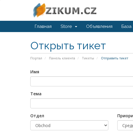
Главная
Store
Объявления
База
Открыть тикет
Портал
Панель клиента
Тикеты
Отправить тикет
Имя
Тема
Отдел
Приор