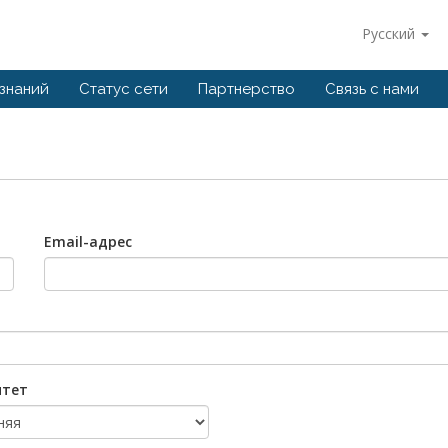
Русский
 знаний
Статус сети
Партнерство
Связь с нами
Email-адрес
итет