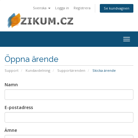
Svenska
Logga in
Registrera
Se kundvagnen
Togg
navig
Öppna ärende
Support
Kundavdelning
Supportärenden
Skicka ärende
Namn
E-postadress
Ämne