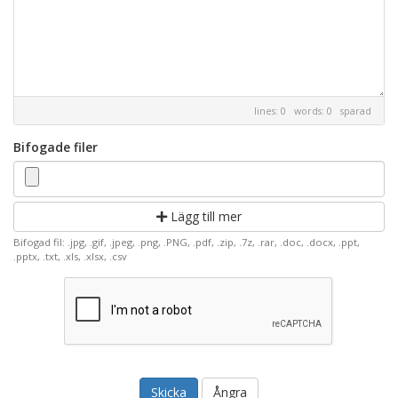
lines: 0 words: 0
sparad
Bifogade filer
Lägg till mer
Bifogad fil: .jpg, .gif, .jpeg, .png, .PNG, .pdf, .zip, .7z, .rar, .doc, .docx, .ppt,
.pptx, .txt, .xls, .xlsx, .csv
Ångra