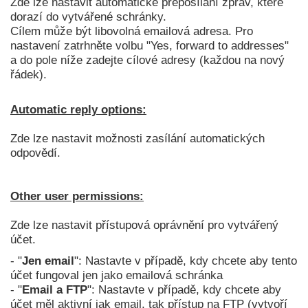
Zde lze nastavit automatické přeposílání zpráv, které
dorazí do vytvářené schránky.
Cílem může být libovolná emailová adresa. Pro
nastavení zatrhněte volbu "Yes, forward to addresses"
a do pole níže zadejte cílové adresy (každou na nový
řádek).
Automatic reply options:
Zde lze nastavit možnosti zasílání automatických
odpovědí.
Other user permissions:
Zde lze nastavit přístupová oprávnění pro vytvářený
účet.
- "
Jen email
": Nastavte v případě, kdy chcete aby tento
účet fungoval jen jako emailová schránka
- "
Email a FTP
": Nastavte v případě, kdy chcete aby
účet měl aktivní jak email, tak přístup na FTP (vytvoří