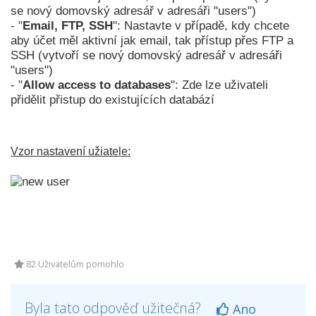
se nový domovský adresář v adresáři "users")
- "
Email, FTP, SSH
": Nastavte v případě, kdy chcete
aby účet měl aktivní jak email, tak přístup přes FTP a
SSH (vytvoří se nový domovský adresář v adresáři
"users")
- "
Allow access to databases
": Zde lze uživateli
přidělit přistup do existujících databází
Vzor nastavení užiatele:
82 Uživatelům pomohlo
Byla tato odpověď užitečná?
Ano