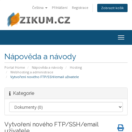
Čeština
Přihlášení
Registrace
Zobrazit košík
Togg
navig
Nápověda a návody
Portal Home
Nápověda a návody
Hosting
Webhosting a administrace
Vytvoření nového FTP/SSH/email uživatele
Kategorie
Vytvoření nového FTP/SSH/email
uživatele