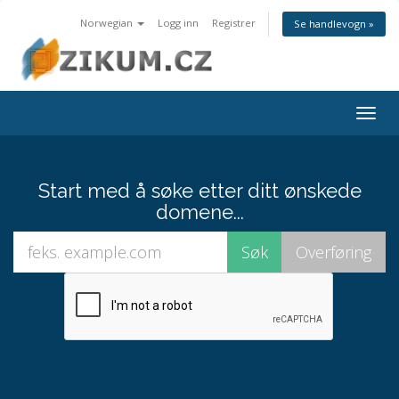
Norwegian
Logg inn
Registrer
Se handlevogn »
Togg
navig
Start med å søke etter ditt ønskede
domene...