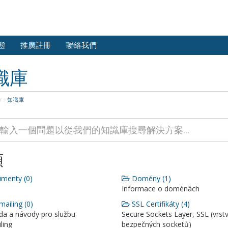
態
推廣註冊
聯絡我們
識庫
知識庫
類
menty (0)
Domény (1)
Informace o doménách
mailing (0)
SSL Certifikáty (4)
a a návody pro službu
Secure Sockets Layer, SSL (vrst
ling
bezpečných socketů)