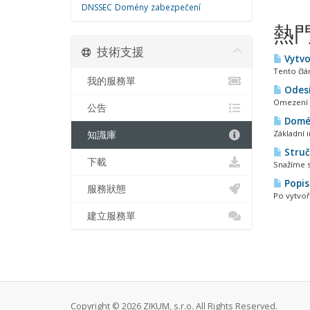
DNSSEC
Domény
zabezpečení
熱
技術支援
Vytvo
Tento člá
我的服務單
Odesí
Omezení F
公告
Domén
Základní 
知識庫
Struč
下載
Snažíme se
Popis
服務狀態
Po vytvoř
建立服務單
Copyright © 2026 ZIKUM, s.r.o. All Rights Reserved.