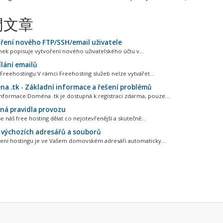
門文章
ření nového FTP/SSH/email uživatele
nek popisuje vytvoření nového uživatelského účtu v...
lání emailů
reehostingu:V rámci Freehosting služeb nelze vytvářet...
a .tk - Základní informace a řešení problémů
informace:Doména .tk je dostupná k registraci zdarma, pouze...
ná pravidla provozu
 náš free hosting dělat co nejotevřenější a skutečně...
 výchozích adresářů a souborů
ení hostingu je ve Vašem domovském adresáři automaticky...