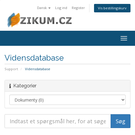
Dansk
Log ind
Register
Vis bestillingskurv
Togg
navig
Vidensdatabase
Support
Vidensdatabase
Kategorier