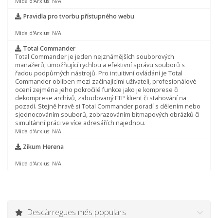
Mida d'Arxius: N/A
Pravidla pro tvorbu přístupného webu
Mida d'Arxius: N/A
Total Commander
Total Commander je jeden nejznámějších souborových
manažerů, umožňující rychlou a efektivní správu souborů s
řadou podpůrných nástrojů. Pro intuitivní ovládání je Total
Commander oblíben mezi začínajícími uživateli, profesionálové
ocení zejména jeho pokročilé funkce jako je komprese či
dekomprese archívů, zabudovaný FTP klient či stahování na
pozadí. Stejně hravě si Total Commander poradí s dělením nebo
sjednocováním souborů, zobrazováním bitmapových obrázků či
simultánní práci ve více adresářích najednou.
Mida d'Arxius: N/A
Zikum Herena
Mida d'Arxius: N/A
Descàrregues més populars