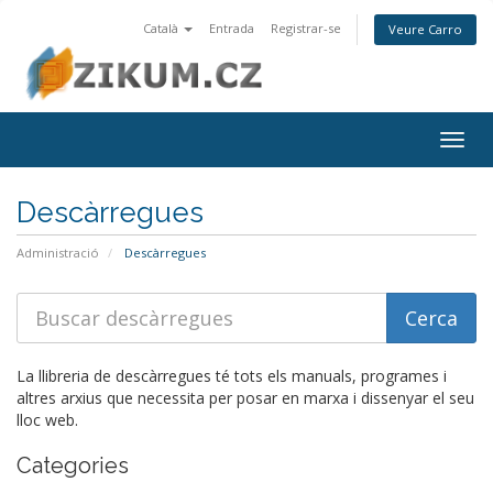
Català
Entrada
Registrar-se
Veure Carro
Togg
navig
Descàrregues
Administració
Descàrregues
La llibreria de descàrregues té tots els manuals, programes i
altres arxius que necessita per posar en marxa i dissenyar el seu
lloc web.
Categories