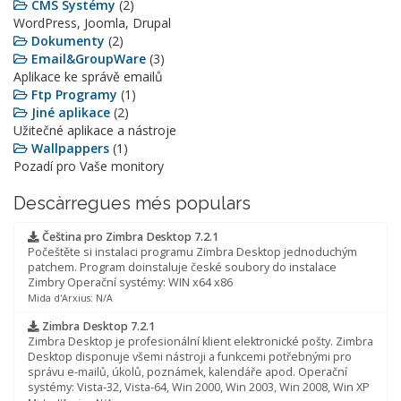
CMS Systémy
(2)
WordPress, Joomla, Drupal
Dokumenty
(2)
Email&GroupWare
(3)
Aplikace ke správě emailů
Ftp Programy
(1)
Jiné aplikace
(2)
Užitečné aplikace a nástroje
Wallpappers
(1)
Pozadí pro Vaše monitory
Descàrregues més populars
Čeština pro Zimbra Desktop 7.2.1
Počeštěte si instalaci programu Zimbra Desktop jednoduchým
patchem. Program doinstaluje české soubory do instalace
Zimbry Operační systémy: WIN x64 x86
Mida d'Arxius: N/A
Zimbra Desktop 7.2.1
Zimbra Desktop je profesionální klient elektronické pošty. Zimbra
Desktop disponuje všemi nástroji a funkcemi potřebnými pro
správu e-mailů, úkolů, poznámek, kalendáře apod. Operační
systémy: Vista-32, Vista-64, Win 2000, Win 2003, Win 2008, Win XP