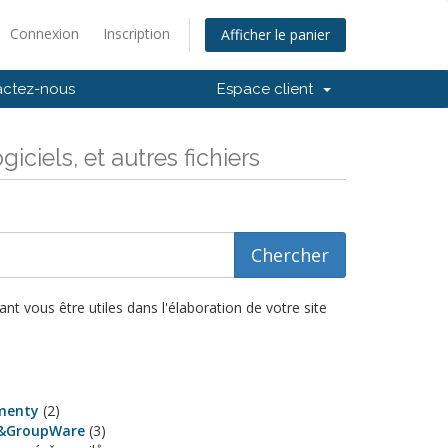
Connexion
Inscription
Afficher le panier
actez-nous
Espace client
ciels, et autres fichiers
t vous être utiles dans l'élaboration de votre site
menty
(2)
&GroupWare
(3)