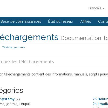
Français
Base de connaissances
État du réseau
Affiliés
Cont
léchargements
Documentation, logi
Téléchargements
on téléchargements contient des informations, manuels, scripts pouvan
égories
 Systémy
(2)
Doku
ss, Joomla, Drupal
Email