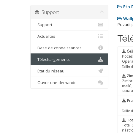
Ftp 
Support
Wall
Pozadí 
Support
Tél
Actualités
Base de connaissances
Češ
Počeš
Téléchargements
Opera
Taille 
État du réseau
Zim
Zimbra
Ouvrir une demande
mailů,
Taille 
Pra
Taille 
Tot
Total
nástro