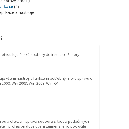
ke správě emailů
plikace
(2)
aplikace a nástroje
s
oinstaluje české soubory do instalace Zimbry
uje všemi nástroji a funkcemi potřebnými pro správu e-
n 2000, Win 2003, Win 2008, Win XP
lou a efektivní správu souborů s řadou podpůrných
vateli, profesionálové ocení zejména jeho pokročilé