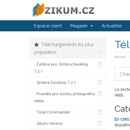
Espace client
Magasin
Actualités
Té
Téléchargements les plus
populaires
Accueil
Čeština pro Zimbra Desktop
7.2.1
Zimbra Desktop 7.2.1
La secti
Pravidla pro tvorbu přístupného
Web.
webu
Cat
Total Commander
CMS
Zikum Herena
WordPre