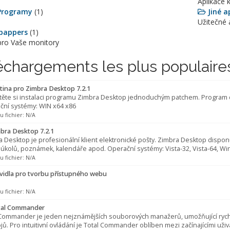
Aplikace 
Programy
(1)
Jiné a
Užitečné 
pappers
(1)
pro Vaše monitory
échargements les plus populaire
tina pro Zimbra Desktop 7.2.1
těte si instalaci programu Zimbra Desktop jednoduchým patchem. Program d
ční systémy: WIN x64 x86
du fichier: N/A
bra Desktop 7.2.1
 Desktop je profesionální klient elektronické pošty. Zimbra Desktop dispon
 úkolů, poznámek, kalendáře apod. Operační systémy: Vista-32, Vista-64, Wi
du fichier: N/A
vidla pro tvorbu přístupného webu
du fichier: N/A
al Commander
 Commander je jeden nejznámějších souborových manažerů, umožňující rych
jů. Pro intuitivní ovládání je Total Commander oblíben mezi začínajícími uži