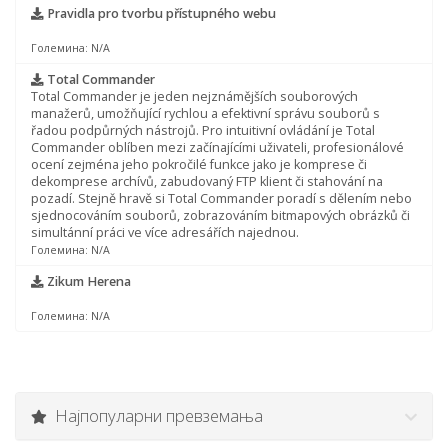
Pravidla pro tvorbu přístupného webu
Големина: N/A
Total Commander
Total Commander je jeden nejznámějších souborových
manažerů, umožňující rychlou a efektivní správu souborů s
řadou podpůrných nástrojů. Pro intuitivní ovládání je Total
Commander oblíben mezi začínajícími uživateli, profesionálové
ocení zejména jeho pokročilé funkce jako je komprese či
dekomprese archívů, zabudovaný FTP klient či stahování na
pozadí. Stejně hravě si Total Commander poradí s dělením nebo
sjednocováním souborů, zobrazováním bitmapových obrázků či
simultánní práci ve více adresářích najednou.
Големина: N/A
Zikum Herena
Големина: N/A
Најпопуларни превземања