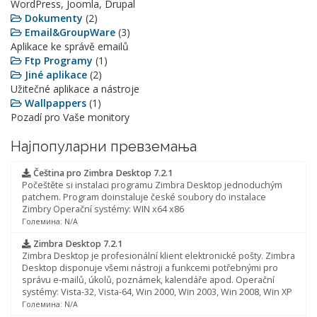
WordPress, Joomla, Drupal
Dokumenty
(2)
Email&GroupWare
(3)
Aplikace ke správě emailů
Ftp Programy
(1)
Jiné aplikace
(2)
Užitečné aplikace a nástroje
Wallpappers
(1)
Pozadí pro Vaše monitory
Најпопуларни превземања
Čeština pro Zimbra Desktop 7.2.1
Počeštěte si instalaci programu Zimbra Desktop jednoduchým
patchem. Program doinstaluje české soubory do instalace
Zimbry Operační systémy: WIN x64 x86
Големина: N/A
Zimbra Desktop 7.2.1
Zimbra Desktop je profesionální klient elektronické pošty. Zimbra
Desktop disponuje všemi nástroji a funkcemi potřebnými pro
správu e-mailů, úkolů, poznámek, kalendáře apod. Operační
systémy: Vista-32, Vista-64, Win 2000, Win 2003, Win 2008, Win XP
Големина: N/A