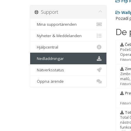
Ftp 
Support
Wall
Pozadí 
Mina supportärenden
De 
Nyheter & Meddelanden
Češ
Hjälpcentral
Počeš
Opera
Nedladdningar
Filstor
Zim
Nätverksstatus
Zimbra
mailů,
Öppna ärende
Filstor
Pra
Filstor
Tot
Total
nástro
funkce