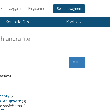
a
Logga in
Registrera
Se kundvagnen
Kontakta Oss
Konto
 andra filer
behöva.
menty
(2)
&GroupWare
(3)
ke správě emailů