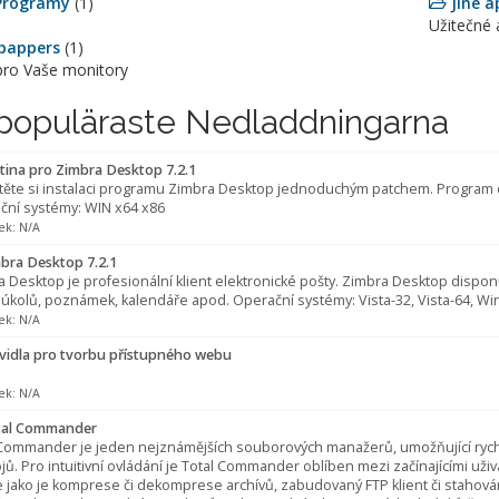
Programy
(1)
Jiné a
Užitečné 
pappers
(1)
pro Vaše monitory
populäraste Nedladdningarna
tina pro Zimbra Desktop 7.2.1
těte si instalaci programu Zimbra Desktop jednoduchým patchem. Program d
ční systémy: WIN x64 x86
lek: N/A
bra Desktop 7.2.1
 Desktop je profesionální klient elektronické pošty. Zimbra Desktop dispon
 úkolů, poznámek, kalendáře apod. Operační systémy: Vista-32, Vista-64, Wi
lek: N/A
vidla pro tvorbu přístupného webu
lek: N/A
al Commander
 Commander je jeden nejznámějších souborových manažerů, umožňující rych
jů. Pro intuitivní ovládání je Total Commander oblíben mezi začínajícími uži
 jako je komprese či dekomprese archívů, zabudovaný FTP klient či stahová