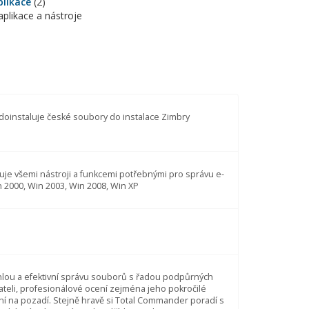
plikace
(2)
aplikace a nástroje
oinstaluje české soubory do instalace Zimbry
uje všemi nástroji a funkcemi potřebnými pro správu e-
n 2000, Win 2003, Win 2008, Win XP
lou a efektivní správu souborů s řadou podpůrných
vateli, profesionálové ocení zejména jeho pokročilé
ní na pozadí. Stejně hravě si Total Commander poradí s