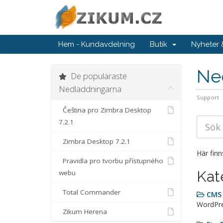
Hem - Kundavdelning
Butik
Nyheter
Ne
De populäraste
Nedladdningarna
Support
Čeština pro Zimbra Desktop
7.2.1
Zimbra Desktop 7.2.1
Här finn
Pravidla pro tvorbu přístupného
Kat
webu
Total Commander
CMS
WordPre
Zikum Herena