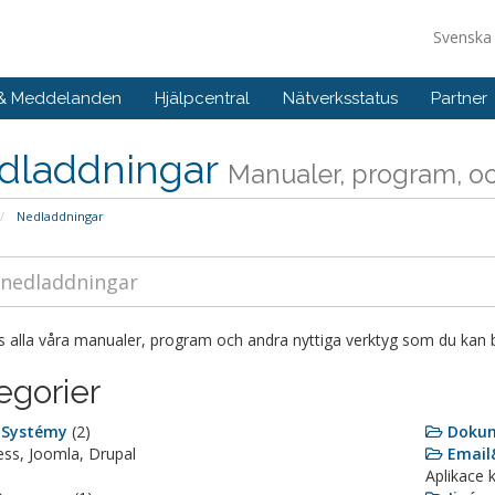
Svensk
 & Meddelanden
Hjälpcentral
Nätverksstatus
Partner
dladdningar
Manualer, program, och
Nedladdningar
s alla våra manualer, program och andra nyttiga verktyg som du kan 
egorier
 Systémy
(2)
Doku
ss, Joomla, Drupal
Email
Aplikace 