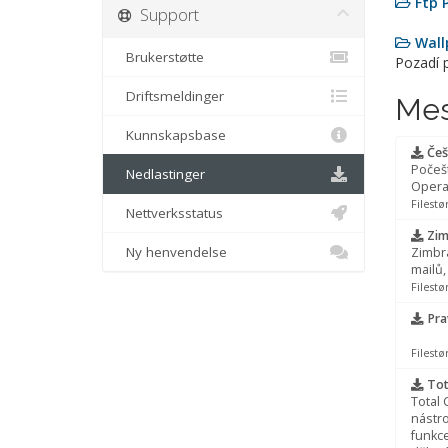
Ftp 
Support
Wall
Brukerstøtte
Pozadí 
Driftsmeldinger
Mes
Kunnskapsbase
Češ
Počeš
Nedlastinger
Opera
Filestø
Nettverksstatus
Zim
Ny henvendelse
Zimbra
mailů,
Filestø
Pra
Filestø
Tot
Total
nástro
funkce