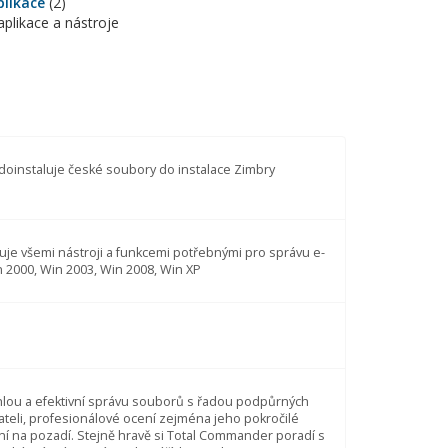
plikace
(2)
aplikace a nástroje
oinstaluje české soubory do instalace Zimbry
uje všemi nástroji a funkcemi potřebnými pro správu e-
n 2000, Win 2003, Win 2008, Win XP
lou a efektivní správu souborů s řadou podpůrných
vateli, profesionálové ocení zejména jeho pokročilé
ní na pozadí. Stejně hravě si Total Commander poradí s