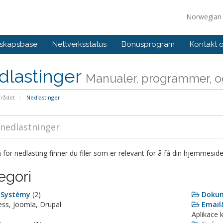
Norwegia
skapsbase
Nettverksstatus
Bonusprogram
Kontakt 
dlastinger
Manualer, programmer, og
rådet
Nedlastinger
 for nedlasting finner du filer som er relevant for å få din hjemmeside 
egori
 Systémy
(2)
Doku
ss, Joomla, Drupal
Email
Aplikace 