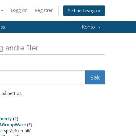
n
Logg inn
Registrer
Se handlevogn »
oss
Konto
 andre filer
på nett o.l.
menty
(2)
&GroupWare
(3)
ke správě emailů