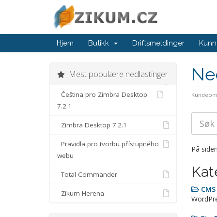
Hjem
Butikk
Driftsmeldinger
Kunn
Ne
Mest populære nedlastinger
Čeština pro Zimbra Desktop
Kundeom
7.2.1
Zimbra Desktop 7.2.1
Pravidla pro tvorbu přístupného
På siden
webu
Kat
Total Commander
CMS
Zikum Herena
WordPre