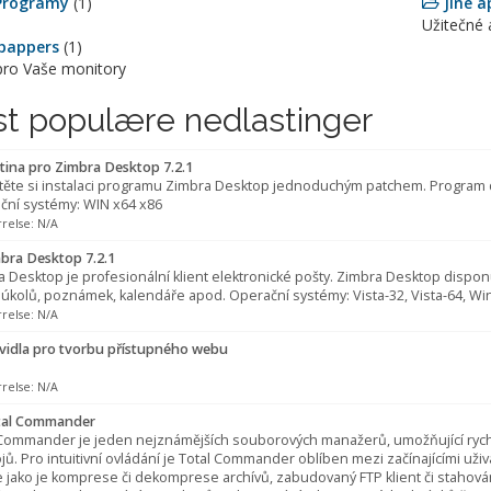
Programy
(1)
Jiné a
Užitečné 
pappers
(1)
pro Vaše monitory
t populære nedlastinger
tina pro Zimbra Desktop 7.2.1
těte si instalaci programu Zimbra Desktop jednoduchým patchem. Program d
ční systémy: WIN x64 x86
rrelse: N/A
bra Desktop 7.2.1
 Desktop je profesionální klient elektronické pošty. Zimbra Desktop dispon
 úkolů, poznámek, kalendáře apod. Operační systémy: Vista-32, Vista-64, Wi
rrelse: N/A
vidla pro tvorbu přístupného webu
rrelse: N/A
al Commander
 Commander je jeden nejznámějších souborových manažerů, umožňující rych
jů. Pro intuitivní ovládání je Total Commander oblíben mezi začínajícími uži
 jako je komprese či dekomprese archívů, zabudovaný FTP klient či stahová