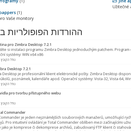
Programy
(1)
Jiné a
Užitečné 
pappers
(1)
pro Vaše monitory
ההורדות הפופולריות בי
tina pro Zimbra Desktop 7.2.1
těte si instalaci programu Zimbra Desktop jednoduchým patchem. Program d
ční systémy: WIN x64 x86
גודל הקובץ: 
bra Desktop 7.2.1
 Desktop je profesionální klient elektronické pošty. Zimbra Desktop dispon
 úkolů, poznámek, kalendáře apod. Operační systémy: Vista-32, Vista-64, Wi
גודל הקובץ: 
vidla pro tvorbu přístupného webu
גודל הקובץ: 
al Commander
 Commander je jeden nejznámějších souborových manažerů, umožňující rych
jů. Pro intuitivní ovládání je Total Commander oblíben mezi začínajícími uži
 jako je komprese či dekomprese archívů, zabudovaný FTP klient či stahová