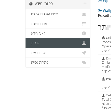
Ftp 
פניות ומידע
Wall
פניות השירות שלכם
Pozadí 
הודעות וחדשות
ותר
מאגר מידע
Češ
Počeš
הורדות
Opera
לא קיים
מצב הרשת
Zim
פתיחת פנייה
Zimbra
mailů,
לא קיים
Pra
לא קיים
Tot
Total
nástro
funkce