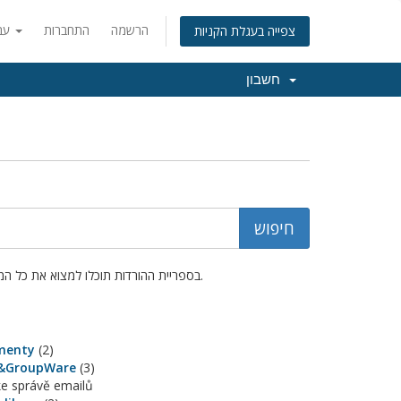
הרשמה
התחברות
עברית
צפייה בעגלת הקניות
חשבון
בספריית ההורדות תוכלו למצוא את כל המדריכים, התוכנות וקבצים נוספים שאולי תזדקקו להם כדי להפעיל את המוצר או השירות שלכם.
menty
(2)
&GroupWare
(3)
ke správě emailů