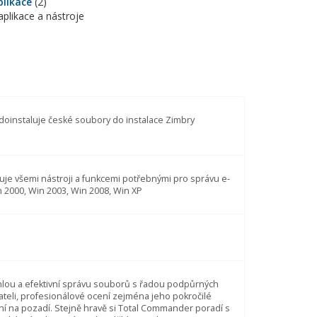
plikace
(2)
aplikace a nástroje
oinstaluje české soubory do instalace Zimbry
uje všemi nástroji a funkcemi potřebnými pro správu e-
n 2000, Win 2003, Win 2008, Win XP
lou a efektivní správu souborů s řadou podpůrných
vateli, profesionálové ocení zejména jeho pokročilé
ní na pozadí. Stejně hravě si Total Commander poradí s