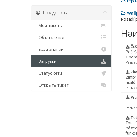
Ftp 
Поддержка
Wall
Pozadí 
Мои тикеты
Наи
Объявления
Češ
База знаний
Počeš
Opera
Загрузки
Размер
Zim
Статус сети
Zimbra
mailů,
Открыть тикет
Размер
Pra
Размер
Tot
Total
nástro
funkce