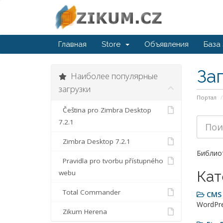
Главная
Store
Объявления
База
За
Наиболее популярные
загрузки
Портал
Čeština pro Zimbra Desktop
7.2.1
Zimbra Desktop 7.2.1
Библиот
Pravidla pro tvorbu přístupného
Кат
webu
Total Commander
CMS
WordPre
Zikum Herena