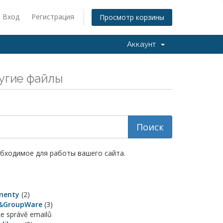
Вход
Регистрация
Просмотр корзины
Аккаунт
угие файлы
обходимое для работы вашего сайта.
menty
(2)
&GroupWare
(3)
ke správě emailů