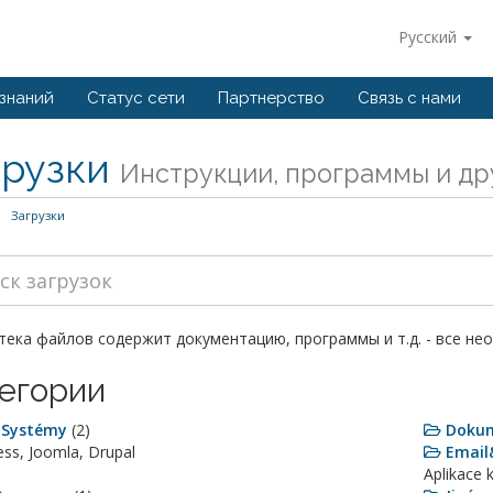
Русский
 знаний
Статус сети
Партнерство
Связь с нами
грузки
Инструкции, программы и др
Загрузки
ека файлов содержит документацию, программы и т.д. - все не
егории
 Systémy
(2)
Doku
ss, Joomla, Drupal
Email
Aplikace 