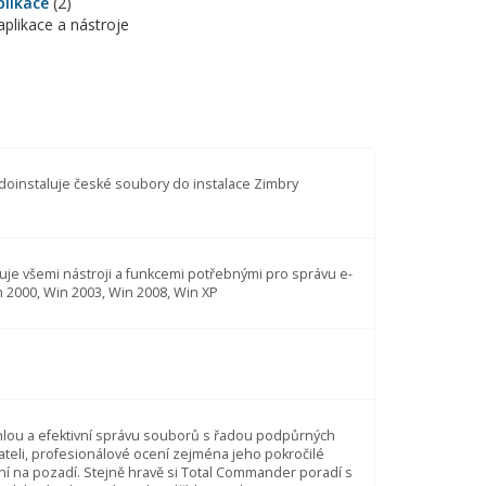
plikace
(2)
aplikace a nástroje
oinstaluje české soubory do instalace Zimbry
uje všemi nástroji a funkcemi potřebnými pro správu e-
n 2000, Win 2003, Win 2008, Win XP
lou a efektivní správu souborů s řadou podpůrných
vateli, profesionálové ocení zejména jeho pokročilé
ní na pozadí. Stejně hravě si Total Commander poradí s