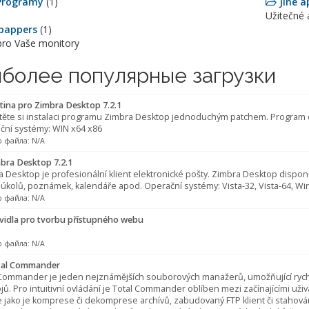
Programy
(1)
Jiné a
Užitečné 
pappers
(1)
pro Vaše monitory
более популярные загрузки
tina pro Zimbra Desktop 7.2.1
těte si instalaci programu Zimbra Desktop jednoduchým patchem. Program d
ční systémy: WIN x64 x86
 файла: N/A
bra Desktop 7.2.1
 Desktop je profesionální klient elektronické pošty. Zimbra Desktop dispon
 úkolů, poznámek, kalendáře apod. Operační systémy: Vista-32, Vista-64, Wi
 файла: N/A
vidla pro tvorbu přístupného webu
 файла: N/A
al Commander
 Commander je jeden nejznámějších souborových manažerů, umožňující rych
jů. Pro intuitivní ovládání je Total Commander oblíben mezi začínajícími uži
 jako je komprese či dekomprese archívů, zabudovaný FTP klient či stahová