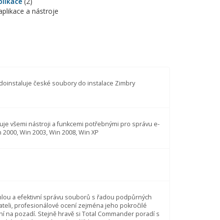
plikace
(2)
aplikace a nástroje
oinstaluje české soubory do instalace Zimbry
uje všemi nástroji a funkcemi potřebnými pro správu e-
n 2000, Win 2003, Win 2008, Win XP
lou a efektivní správu souborů s řadou podpůrných
vateli, profesionálové ocení zejména jeho pokročilé
ní na pozadí. Stejně hravě si Total Commander poradí s