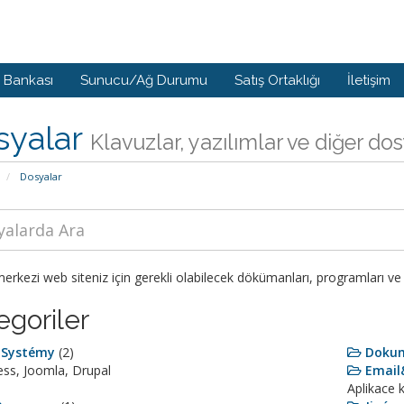
i Bankası
Sunucu/Ağ Durumu
Satış Ortaklığı
İletişim
syalar
Klavuzlar, yazılımlar ve diğer do
Dosyalar
rkezi web siteniz için gerekli olabilecek dökümanları, programları ve 
egoriler
 Systémy
(2)
Doku
ss, Joomla, Drupal
Email
Aplikace 