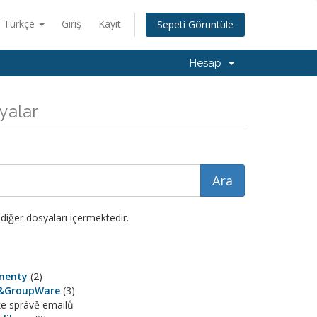
Türkçe
Giriş
Kayıt
Sepeti Görüntüle
Hesap
syalar
diğer dosyaları içermektedir.
menty
(2)
&GroupWare
(3)
ke správě emailů