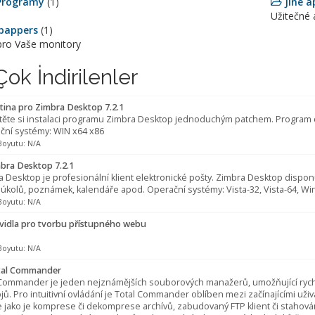
Programy
(1)
Jiné a
Užitečné 
pappers
(1)
pro Vaše monitory
ok İndirilenler
tina pro Zimbra Desktop 7.2.1
těte si instalaci programu Zimbra Desktop jednoduchým patchem. Program d
ční systémy: WIN x64 x86
Boyutu: N/A
bra Desktop 7.2.1
 Desktop je profesionální klient elektronické pošty. Zimbra Desktop dispon
 úkolů, poznámek, kalendáře apod. Operační systémy: Vista-32, Vista-64, Wi
Boyutu: N/A
vidla pro tvorbu přístupného webu
Boyutu: N/A
al Commander
 Commander je jeden nejznámějších souborových manažerů, umožňující rych
jů. Pro intuitivní ovládání je Total Commander oblíben mezi začínajícími uži
 jako je komprese či dekomprese archívů, zabudovaný FTP klient či stahová