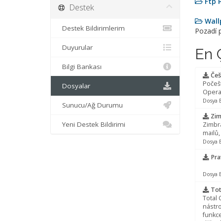
Ftp 
Destek
Wall
Destek Bildirimlerim
Pozadí 
Duyurular
En Ç
Bilgi Bankası
Češ
Počeš
Dosyalar
Opera
Dosya 
Sunucu/Ağ Durumu
Zim
Yeni Destek Bildirimi
Zimbra
mailů,
Dosya 
Pra
Dosya 
Tot
Total
nástro
funkce