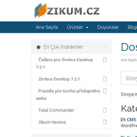
Ana Sayfa
Ürünler
Duyurular
Bilg
Do
En Çok İndirilenler
Čeština pro Zimbra Desktop
Ana Sayfa
7.2.1
Zimbra Desktop 7.2.1
Pravidla pro tvorbu přístupného
Dosya me
webu
Kat
Total Commander
CMS
Zikum Herena
WordPre